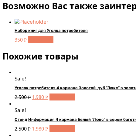
Возможно Вас также заинте
Набор книг для Уголка потребителя
В корзину
350
Р
Похожие товары
Sale!
Уголок потребителя 4 кармана Золотой-дуб “Люкс” в золот
В корзину
2.500
1.980
Р
Р
Sale!
Стенд Информация 4 кармана Белый “Люкс” в сером багетн
В корзину
2.500
1.980
Р
Р